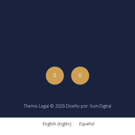
Oficina principal:
San José, Escazú, San
Rafael, Centro Comercial Trejos
Montealegre, piso 2, oficina 6
Themis Legal © 2026 Diseño por: Xum.Digital
English
(
Inglés
)
Español